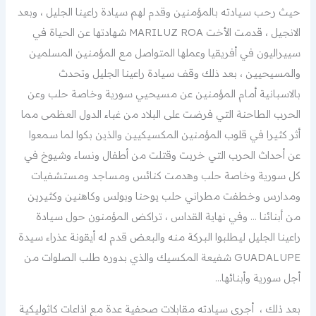
حيث رحب سيادته بالمؤمنين وقدم لهم سيادة راعينا الجليل ، وبعد
الانجيل ، قدمت الأخت MARILUZ ROA شهادتها عن الحياة في
سييراليون في أفريقيا وعملها المتواصل مع المؤمنين المسلمين
والمسيحيين ، بعد ذلك وقف سيادة راعينا الجليل وتحدث
بالاسبانية أمام المؤمنين عن مسيحيي سورية وخاصة حلب وعن
الحرب الطاحنة التي فرضت على البلاد من غباء الدول العظمى مما
أثر كثيرا في قلوب المؤمنين المكسيكيين والذين بكوا لما سمعوا
عن أحداث الحرب التي خربت وقتلت من أطفال ونساء وشيوخ في
كل سورية وخاصة حلب وهدمت كنائس ومساجد ومستشفيات
ومدارس وخطفت مطراني حلب يوحنا وبولس وكاهنين وكثيرين
من أبنائنا … وفي نهاية القداس ، تراكض المؤمنون حول سيادة
راعينا الجليل ليطلبوا البركة منه والبعض قدم له أيقونة عذراء سيدة
GUADALUPE شفيعة المكسيك والذي بدوره طلب الصلوات من
أجل سورية وأبنائها…
بعد ذلك ، أجرى سيادته مقابلات صحفية عدة مع اذاعات كاثوليكية