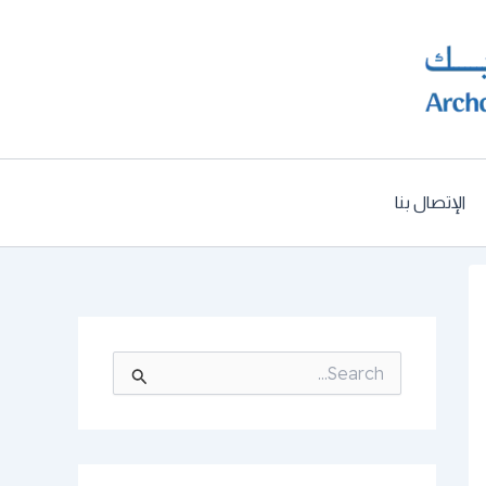
الإتصال بنا
ا
ل
ب
ح
ث
ع