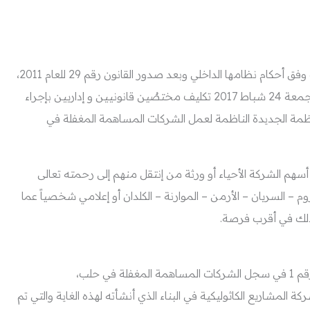
لمناسبة إنتهاء مدة شركة المشاريع الكاثوليكية بحلب وفق أحكام نظامها الداخلي وبعد صدور القانون رقم 29 للعام 2011،
قرر مجلس إدارة الشركة في إجتماعه الأخير بتاريخ الجمعة 24 شباط 2017 تكليف مختصٌين قانونيين و إداريين بإجراء
أنظمة الجديدة الناظمة لعمل الشركات المساهمة المغفلة في
سهم الشركة الأحياء أو ورثة من إنتقل منهم إلى رحمته تعالى
لروم – السريان – الأرمن – الموارنة – الكلدان أو إعلامي شخصياً عما
ذلك في أقرب فرصة.
 المشاريع الكاثوليكية في البناء الذي أنشأته لهذه الغاية والتي تم