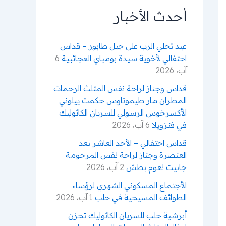
ن
أحدث الأخبار
:
عيد تجلي الرب على جبل طابور – قداس
احتفالي لأخوية سيدة بومباي العجائبية
6
آب، 2026
قداس وجناز لراحة نفس المثلث الرحمات
المطران مار طيموتاوس حكمت ييلوني
الأكسرخوس الرسولي للسريان الكاثوليك
في فنزويلا
6 آب، 2026
قداس احتفالي – الأحد العاشر بعد
العنصرة وجناز لراحة نفس المرحومة
جانيت نعوم بطش
2 آب، 2026
الأجتماع المسكوني الشهري لرؤساء
الطوائف المسيحية في حلب
1 آب، 2026
أبرشية حلب للسريان الكاثوليك تحزن