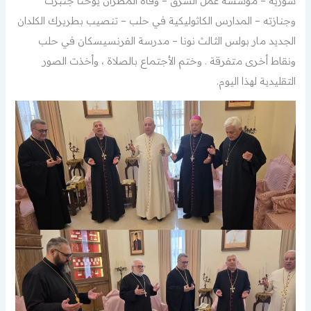
سورية – مؤسسة عمل الشرق – وفاة المطران يوحنا جنبرت
وجنازته – المدارس الكاثوليكية في حلب – تنصيب بطريرك الكلدان
الجديد مار بولس الثالث نونا – مدرسة الفرنسيسكان في حلب
ونقاط أخرى متفرقة . وختم الأجتماع بالصلاة ، وأخذت الصور
التقليدية لهذا اليوم.