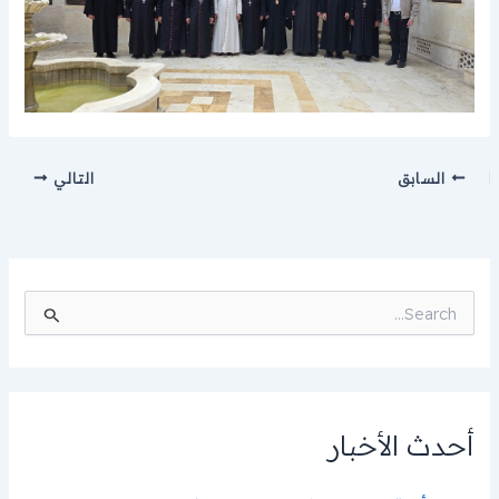
السابق
التالي
ا
ل
ب
ح
ث
ع
ن
أحدث الأخبار
: