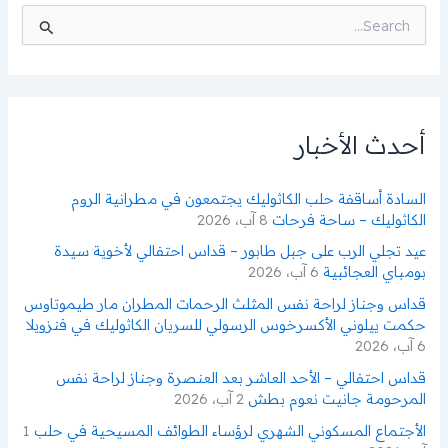
ا
ل
ب
ح
ث
ع
ن
أحدث الأخبار
:
السادة أساقفة حلب الكاثوليك يجتمعون في مطرانية الروم
الكاثوليك – ساحة فرحات
8 آب، 2026
عيد تجلي الرب على جبل طابور – قداس احتفالي لأخوية سيدة
بومباي العجائبية
6 آب، 2026
قداس وجناز لراحة نفس المثلث الرحمات المطران مار طيموتاوس
حكمت ييلوني الأكسرخوس الرسولي للسريان الكاثوليك في فنزويلا
6 آب، 2026
قداس احتفالي – الأحد العاشر بعد العنصرة وجناز لراحة نفس
المرحومة جانيت نعوم بطش
2 آب، 2026
الأجتماع المسكوني الشهري لرؤساء الطوائف المسيحية في حلب
1