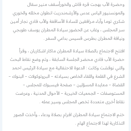
وحضرة الأب بهجت قره قاش والخورأسقف منير سقال
والمونسنيور الياس عدس والأرشمندريت انطوان مخلله والخوري
شكري توما وآباء مرافقين للسادة الأساقفة والأب فادي نجار أمين
سر المجلس ، وغاب عن الحضور سيادة المطران يوسف طوبجي
ونيافة المطران بطرس قسيس بداعي السفر .
افتتح الاجتماع بالصلاة سيادة المطران ماكار اشكاريان ، وقرأ
حضرة الأب فادي محضر الجلسة السابقة ، وتم وضع نقاط البحث
والتي نوقشت وكانت : الدعوة للاحتفالية مع سيادة الرئيس احمد
الشرع في القلعة واللقاء الخاص بسيادته – البروتوكولات – البنوك –
القضاة – معايدة المسؤلين – صفحة فيسبوك للمجلس –
المستوصفات – الجمعيات الخيرية – الأحوال المدنية ، وعرضت
نقاط أخرى متعددة تخص المجلس وسير عمله .
ختم الاجتماع سيادة المطران افرام بصلاة ودعاء ، وأخذت الصور
التذكارية لهذا الاجتماع الهام .