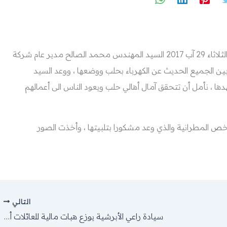
بكل ترحاب ، استقبل سيادة راعينا الجليل صباح اليوم الثلاثاء 29 آب 2017 السيد المهندس محمد الصالح مدير عام شركة
ين الجميع الحديث عن الكهرباء بحلب ووضعها ، ووعد السيد
ا ، نأمل أن تتحقق آمال أهالي حلب ويعود الناس الى أعمالهم
خص المطرانية والذي وعد مشكورا بتلبيتها ، وأخذت الصور
التالي
سيادة راعي الأبرشية يوزع هبات مالية للعائلات أكثر فقرا من أبناء الطائفة مقدمة من “كاريتاس بولونيا”