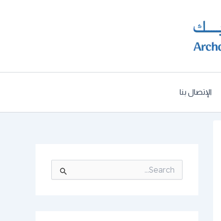
الإتصال بنا
ا
ل
ب
ح
ث
ع