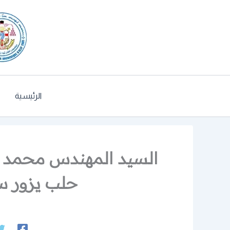
خطي
لى
لمحتوى
الرئيسية
السيد المهندس محمد ال
حلب يزور سي