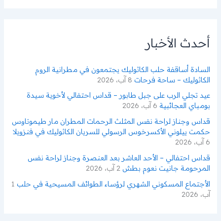
ح
ث
ع
ن
أحدث الأخبار
:
السادة أساقفة حلب الكاثوليك يجتمعون في مطرانية الروم
الكاثوليك – ساحة فرحات
8 آب، 2026
عيد تجلي الرب على جبل طابور – قداس احتفالي لأخوية سيدة
بومباي العجائبية
6 آب، 2026
قداس وجناز لراحة نفس المثلث الرحمات المطران مار طيموتاوس
حكمت ييلوني الأكسرخوس الرسولي للسريان الكاثوليك في فنزويلا
6 آب، 2026
قداس احتفالي – الأحد العاشر بعد العنصرة وجناز لراحة نفس
المرحومة جانيت نعوم بطش
2 آب، 2026
الأجتماع المسكوني الشهري لرؤساء الطوائف المسيحية في حلب
1
آب، 2026