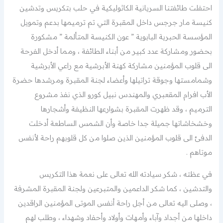
احتفلت طائفتنا السريانية الكاثوليكية في حلب بتكريس وتدشين
كنيسة مار جرجس داخل المقبرة التي تم ترميمها بدعم وتمويل
المؤسسة الحبرية البابوية ” عون الكنيسة المتألمة ” مشكورة
بحضور ومشاركة عدد كبير من أبناء الطائفة ، ومما أدخل الفرحة
الى قلوب المؤمنين مشاركة كهنة الأبرشية مع راعي الأبرشية
وشمامستها وجوقة تراتيلها وأعضاء لجنة المقبرة ومرشدها حضرة
الأب افرام المقعبري والمهندس نبيل كورو الذي نفذ مشروع
الترميم ، وقد ظهرت المقبرة بشوارعها النظيفة وأشجارها
وخشخاشاتها جميلة جدا خاصة وأن الشمس الساطعة أدخلت
الدفئ الى قلوب المؤمنين الذين صلوا من كل قلوبهم راحة لأنفس
موتاهم .
في عظته ، شكر سيادته الله تعالى على نعمة هذا التكريس
والتدشين ، كما شكر الداعمين والمتبرعين ولجنة المقبرة المشرفة
، وصلى اليه تعالى من أجل راحة أنفس الموتى المؤمنين الراقدين
داخلها من أجداد وآباء وأمهات وأولاد وأحفاد وشهداء ، وطلب لهم