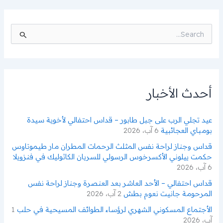
ا
ل
ب
ح
ث
ع
ن
أحدث الأخبار
:
عيد تجلي الرب على جبل طابور – قداس احتفالي لأخوية سيدة
بومباي العجائبية
6 آب، 2026
قداس وجناز لراحة نفس المثلث الرحمات المطران مار طيموتاوس
حكمت ييلوني الأكسرخوس الرسولي للسريان الكاثوليك في فنزويلا
6 آب، 2026
قداس احتفالي – الأحد العاشر بعد العنصرة وجناز لراحة نفس
المرحومة جانيت نعوم بطش
2 آب، 2026
الأجتماع المسكوني الشهري لرؤساء الطوائف المسيحية في حلب
1
آب، 2026