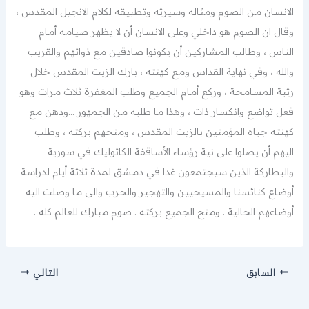
الانسان من الصوم ومثاله وسيرته وتطبيقه لكلام الانجيل المقدس ،
وقال ان الصوم هو داخلي وعلى الانسان أن لا يظهر صيامه أمام
الناس ، وطالب المشاركين أن يكونوا صادقين مع ذواتهم والقريب
والله ، وفي نهاية القداس ومع كهنته ، بارك الزيت المقدس خلال
رتبة المسامحة ، وركع أمام الجميع وطلب المغفرة ثلاث مرات وهو
فعل تواضع وانكسار ذات ، وهذا ما طلبه من الجمهور …ودهن مع
كهنته جباه المؤمنين بالزيت المقدس ، ومنحهم بركته ، وطلب
اليهم أن يصلوا على نية رؤساء الأساقفة الكاثوليك في سورية
والبطاركة الذين سيجتمعون غدا في دمشق لمدة ثلاثة أيام لدراسة
أوضاع كنائسنا والمسيحيين والتهجير والحرب والى ما وصلت اليه
أوضاعهم الحالية . ومنح الجميع بركته . صوم مبارك للعالم كله .
السابق
التالي