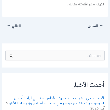
الكهنة مقر اقامته هناك .
السابق
التالي
ا
ل
ب
ح
ث
ع
ن
أحدث الأخبار
:
الأحد الحادي عشر بعد العنصرة – قداس احتفالي لراحة أنفس
المرحومين : جاك جرجو – رامي جرجو – أميلين وزير – لينا الأيلو
9
آب، 2026