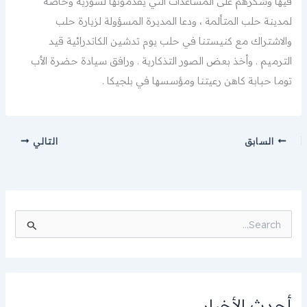
فيها وشكرهم على المساعدات التي يقدمونها لسورية وخاصة
لمدينة حلب المتألمة ، ودعا المديرة المسؤولة لزيارة حلب
والاشتراك مع كنيستنا في حلب يوم تدشين الكاتدرائية قيد
الترميم . وأخذ بعض الصور التذكارية . ورافق سيادة حضرة الأب
توما حبابة كاهن رعيتنا ومؤسسها في بلجيكا .
السابق
التالي
ا
ل
ب
ح
ث
ع
ن
أحدث الأخبار