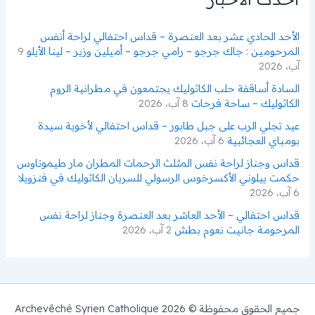
:
الأحد الحادي عشر بعد العنصرة – قداس احتفالي لراحة أنفس
المرحومين : جاك جرجو – رامي جرجو – أميلين وزير – لينا الأيلو
9
آب، 2026
السادة أساقفة حلب الكاثوليك يجتمعون في مطرانية الروم
الكاثوليك – ساحة فرحات
8 آب، 2026
عيد تجلي الرب على جبل طابور – قداس احتفالي لأخوية سيدة
بومباي العجائبية
6 آب، 2026
قداس وجناز لراحة نفس المثلث الرحمات المطران مار طيموتاوس
حكمت ييلوني الأكسرخوس الرسولي للسريان الكاثوليك في فنزويلا
6 آب، 2026
قداس احتفالي – الأحد العاشر بعد العنصرة وجناز لراحة نفس
المرحومة جانيت نعوم بطش
2 آب، 2026
جميع الحقوق محفوظة © 2026 Archevêché Syrien Catholique