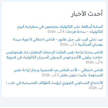
ث
ع
ن
أحدث الأخبار
:
السادة أساقفة حلب الكاثوليك يجتمعون في مطرانية الروم
الكاثوليك – ساحة فرحات
8 آب، 2026
عيد تجلي الرب على جبل طابور – قداس احتفالي لأخوية سيدة
بومباي العجائبية
6 آب، 2026
قداس وجناز لراحة نفس المثلث الرحمات المطران مار طيموتاوس
حكمت ييلوني الأكسرخوس الرسولي للسريان الكاثوليك في فنزويلا
6 آب، 2026
قداس احتفالي – الأحد العاشر بعد العنصرة وجناز لراحة نفس
المرحومة جانيت نعوم بطش
2 آب، 2026
الأجتماع المسكوني الشهري لرؤساء الطوائف المسيحية في حلب
1
آب، 2026