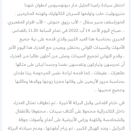
احتفل سيادة راعينا الجليل مار ديونوسيوس انطوان شهدا
متروبوليت حلب وتوابعها للسريان الكاثوليك وكهنته المكرمين :
الخوراسقف منير سقال – الأب رزوق حنوش – الأب افرام المقعبري
… صباح اليوم الأحد 14 آب 2022 في تمام الساعة 11،30 بالقداس
الحبري بمناسبة هذا العيد الكبير والذي قدمه على نية جميع
الأمهات والسيدات اللواتي يحتفلن ويعيدن مع العذراء هذا اليوم الأغر
، وقدم التهاني لجميع السيدات وصلى من أجلهن طالبا من العذراء
أن تحرسهن وتباركهن وتقدسهن نفسا وجسدا ليكن على مثالها
طاهرات ، عفيفات ، كما قدمه لراحة نفس المرحومة ريتا طحان
بمناسبة مرور الأربعين على وفاتها معزيا زوجها ووالدها وعائلتها
وجميع محبيها …
في ختام القداس وقبل البركة الأخيرة ، تم تطواف تمثال العذراء
داخل الكاتدرائية محمولا على أكتاف سيدات ، محفوفا بالأطفال
والشمامسة والكهنة وراعي الأبرشية على أنغام وأصوات جوقة
التراتيل ، وعند الهيكل الكبير ، تم زياح أيقونتها ، ومنح سيادته البركة