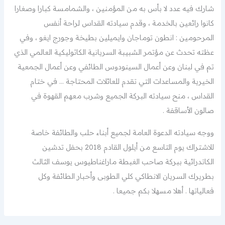
شارك فيه عدد لا بأس به من المؤمنين ، والشمامسة كبارا وصغارا
كانوا رائعين بالخدمة ، وقدم سيادته القداس لراحة أنفس
المرحومين : انطون توماجان وايميلين بطيخة وجورج ايغو ، وفي
عظته تحدث عن مؤتمر الشبيبة السريانية الكاثوليكية العالمي الذي
تم في لبنان وعن أعمال السينودوس الطائفي وعن أعمال الجمعية
الخيرية والمساعدات التي تقدم للعائلات المحتاجة … في ختام
القداس ، منح سيادته البركة الجميع وشرب معهم القهوة في
صالون الأساقفة .
ووجه سيادته الدعوة العامة لجميع أبناء حلب والطائفة خاصة
للاشتراك يوم التاسع من أيلول القادم 2018 بحفل تدشين
الكاتدرائية ببركة صاحب الغبطة ماراغناطيوس يوسف الثالث
بطريرك السريان الانطاكي كلي الطوبى وأحبار الطائفة وكل
فعالياتها . أهلا مسهلا بكم جميعا .