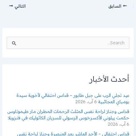
السابق
التالي
ا
ل
ب
ح
ث
ع
ن
أحدث الأخبار
:
عيد تجلي الرب على جبل طابور – قداس احتفالي لأخوية سيدة
بومباي العجائبية
6 آب، 2026
قداس وجناز لراحة نفس المثلث الرحمات المطران مار طيموتاوس
حكمت ييلوني الأكسرخوس الرسولي للسريان الكاثوليك في فنزويلا
6 آب، 2026
قداس احتفالي – الأحد العاشر بعد العنصرة وجناز لراحة نفس