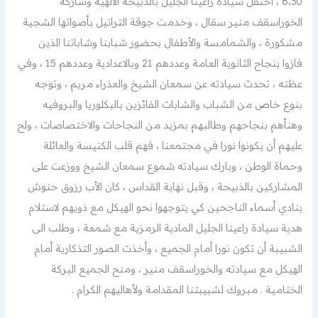
6،30 ، احتفل سيادة راعينا الجليل بالذبيحة الالهية وشاركه
الخوراسقف منير سقال ، وخدمت جوقة التراتيل بأصواتها الشجية
مشكورة ، والشمامسة والأطفال بحضور شبابنا وشاباتنا الذين
فازوا بنجاح الثانوية العامة وعددهم 21 وبالاعدادية وعددهم 15 ، وفي
عظته ، تحدث سيادته عن سمعان الشيخ والعذراء مريم ، وتوجه
بنوع خاص من الشباب والشابات الفائزين بالبكلوريا والبروفيه
وهنأهم بنجاحهم وطالبهم بمزيد من النجاحات والاختصاصات ، ولح
عليهم أن يكونوا نورا في مجتمعنا ، فهم قلب الكنيسة والعائلة
وحماة الوطن ، وبارك سيادته شموع سمعان الشيخ ووزعت على
المشاركين بالذبيحة ، وقبل نهاية القداس ، كان الأب رزوق حنوش
ينادي أسماء الناجحين كي يتوجهوا نحو الهيكل مع ذويهم لاستلام
هدية سيادة راعينا الجليل المادية الرمزية مع شمعة ، وطلب الى
الشبيبة أن تكون نورا أمام الجميع ، وأخذت الصور التذكارية أمام
الهيكل مع سيادته والخوراسقف منير ، ومنح الجميع البركة
الختامية . مبروك لشبيبتنا المقدامة ولأهاليهم الكرام .