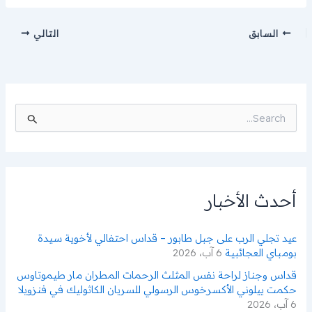
السابق
التالي
ا
ل
ب
ح
ث
ع
ن
أحدث الأخبار
:
عيد تجلي الرب على جبل طابور – قداس احتفالي لأخوية سيدة
بومباي العجائبية
6 آب، 2026
قداس وجناز لراحة نفس المثلث الرحمات المطران مار طيموتاوس
حكمت ييلوني الأكسرخوس الرسولي للسريان الكاثوليك في فنزويلا
6 آب، 2026