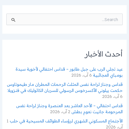
ا
ل
ب
ح
ث
ع
ن
أحدث الأخبار
:
عيد تجلي الرب على جبل طابور – قداس احتفالي لأخوية سيدة
بومباي العجائبية
6 آب، 2026
قداس وجناز لراحة نفس المثلث الرحمات المطران مار طيموتاوس
حكمت ييلوني الأكسرخوس الرسولي للسريان الكاثوليك في فنزويلا
6 آب، 2026
قداس احتفالي – الأحد العاشر بعد العنصرة وجناز لراحة نفس
المرحومة جانيت نعوم بطش
2 آب، 2026
الأجتماع المسكوني الشهري لرؤساء الطوائف المسيحية في حلب
1
آب، 2026