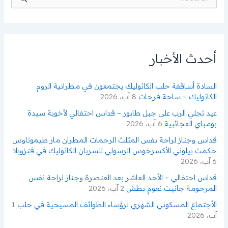
ل
ب
ح
ث
ع
ن
أحدث الأخبار
:
السادة أساقفة حلب الكاثوليك يجتمعون في مطرانية الروم
الكاثوليك – ساحة فرحات
8 آب، 2026
عيد تجلي الرب على جبل طابور – قداس احتفالي لأخوية سيدة
بومباي العجائبية
6 آب، 2026
قداس وجناز لراحة نفس المثلث الرحمات المطران مار طيموتاوس
حكمت ييلوني الأكسرخوس الرسولي للسريان الكاثوليك في فنزويلا
6 آب، 2026
قداس احتفالي – الأحد العاشر بعد العنصرة وجناز لراحة نفس
المرحومة جانيت نعوم بطش
2 آب، 2026
الأجتماع المسكوني الشهري لرؤساء الطوائف المسيحية في حلب
1
آب، 2026